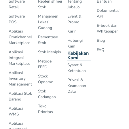
Software
Replenishment
Tentang
Bantuan
Retail
Stok
Jubelio
Dokumentasi
Software
Manajemen
Event &
API
POS
Lokasi
Promo
E-book dan
Gudang
Aplikasi
Karir
Whitepaper
Omnichannel
Persentase
Hubungi
Blog
Marketplace
Stok
Kami
FAQ
Aplikasi
Stok Menipis
Kebijakan
Kami
Integrasi
Metode
Marketplace
Syarat &
FEFO
Ketentuan
Aplikasi
Stock
Inventory
Privasi &
Opname
Management
Keamanan
Stok
Data
Aplikasi Stok
Cadangan
Barang
Toko
Aplikasi
Prioritas
WMS
Aplikasi