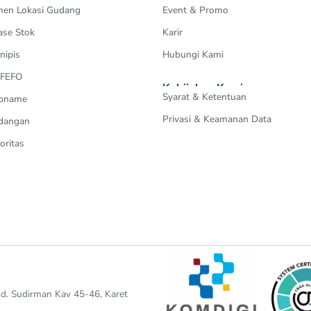
en Lokasi Gudang
Event & Promo
ase Stok
Karir
nipis
Hubungi Kami
 FEFO
Kebijakan Kami
Syarat & Ketentuan
Opname
Privasi & Keamanan Data
dangan
oritas
end. Sudirman Kav 45-46, Karet