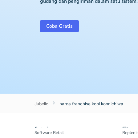
gudang dan pengiriman dalam satu sistem.
Coba Gratis
Jubelio
harga franchise kopi konnichiwa
Solusi
Fitur
Software Retail
Repleni