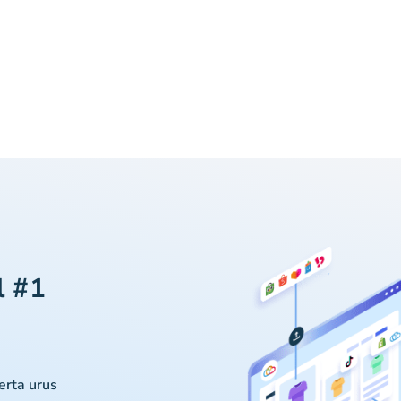
l #1
serta urus