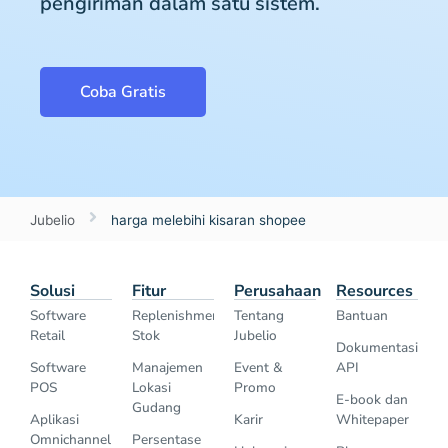
pengiriman dalam satu sistem.
Coba Gratis
Jubelio
harga melebihi kisaran shopee
Solusi
Fitur
Perusahaan
Resources
Software
Replenishment
Tentang
Bantuan
Retail
Stok
Jubelio
Dokumentasi
Software
Manajemen
Event &
API
POS
Lokasi
Promo
E-book dan
Gudang
Aplikasi
Karir
Whitepaper
Omnichannel
Persentase