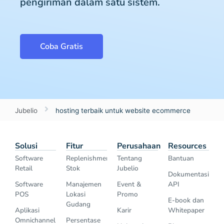
pengiriman dalam satu sistem.
Coba Gratis
Jubelio
hosting terbaik untuk website ecommerce
Solusi
Fitur
Perusahaan
Resources
Software
Replenishment
Tentang
Bantuan
Retail
Stok
Jubelio
Dokumentasi
Software
Manajemen
Event &
API
POS
Lokasi
Promo
E-book dan
Gudang
Aplikasi
Karir
Whitepaper
Omnichannel
Persentase