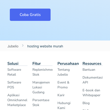
Coba Gratis
Jubelio
hosting website murah
Solusi
Fitur
Perusahaan
Resources
Software
Replenishment
Tentang
Bantuan
Retail
Stok
Jubelio
Dokumentasi
Software
Manajemen
Event &
API
POS
Lokasi
Promo
E-book dan
Gudang
Aplikasi
Karir
Whitepaper
Omnichannel
Persentase
Hubungi
Blog
Marketplace
Stok
Kami