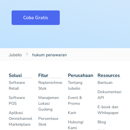
Coba Gratis
Jubelio
hukum penawaran
Solusi
Fitur
Perusahaan
Resources
Software
Replenishment
Tentang
Bantuan
Retail
Stok
Jubelio
Dokumentasi
Software
Manajemen
Event &
API
POS
Lokasi
Promo
E-book dan
Gudang
Aplikasi
Karir
Whitepaper
Omnichannel
Persentase
Hubungi
Blog
Marketplace
Stok
Kami