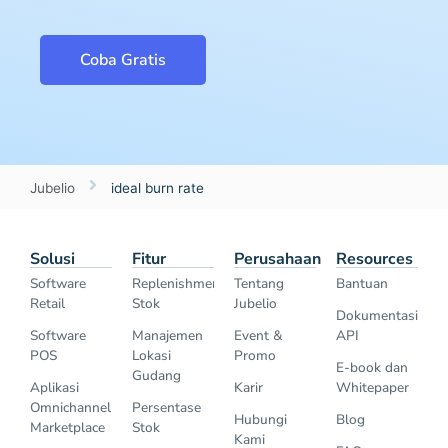
Coba Gratis
Jubelio
ideal burn rate
Solusi
Fitur
Perusahaan
Resources
Software
Replenishment
Tentang
Bantuan
Retail
Stok
Jubelio
Dokumentasi
Software
Manajemen
Event &
API
POS
Lokasi
Promo
E-book dan
Gudang
Aplikasi
Karir
Whitepaper
Omnichannel
Persentase
Hubungi
Blog
Marketplace
Stok
Kami