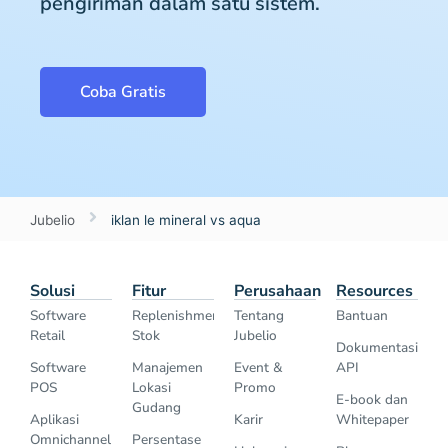
pengiriman dalam satu sistem.
Coba Gratis
Jubelio
iklan le mineral vs aqua
Solusi
Fitur
Perusahaan
Resources
Software
Replenishment
Tentang
Bantuan
Retail
Stok
Jubelio
Dokumentasi
Software
Manajemen
Event &
API
POS
Lokasi
Promo
E-book dan
Gudang
Aplikasi
Karir
Whitepaper
Omnichannel
Persentase