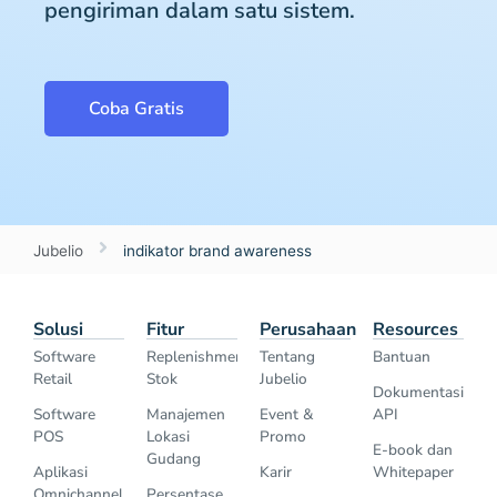
pengiriman dalam satu sistem.
Coba Gratis
Jubelio
indikator brand awareness
Solusi
Fitur
Perusahaan
Resources
Software
Replenishment
Tentang
Bantuan
Retail
Stok
Jubelio
Dokumentasi
Software
Manajemen
Event &
API
POS
Lokasi
Promo
E-book dan
Gudang
Aplikasi
Karir
Whitepaper
Omnichannel
Persentase