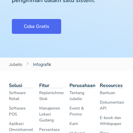
pengiriman dalam satu sistem.
Coba Gratis
Jubelio
Infografik
Solusi
Fitur
Perusahaan
Resources
Software
Replenishment
Tentang
Bantuan
Retail
Stok
Jubelio
Dokumentasi
Software
Manajemen
Event &
API
POS
Lokasi
Promo
E-book dan
Gudang
Aplikasi
Karir
Whitepaper
Omnichannel
Persentase