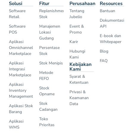
Solusi
Fitur
Perusahaan
Resources
Software
Replenishment
Tentang
Bantuan
Retail
Stok
Jubelio
Dokumentasi
Software
Manajemen
Event &
API
POS
Lokasi
Promo
E-book dan
Gudang
Aplikasi
Karir
Whitepaper
Omnichannel
Persentase
Hubungi
Blog
Marketplace
Stok
Kami
FAQ
Aplikasi
Stok Menipis
Kebijakan
Kami
Integrasi
Metode
Marketplace
Syarat &
FEFO
Ketentuan
Aplikasi
Stock
Inventory
Privasi &
Opname
Management
Keamanan
Stok
Data
Aplikasi Stok
Cadangan
Barang
Toko
Aplikasi
Prioritas
WMS