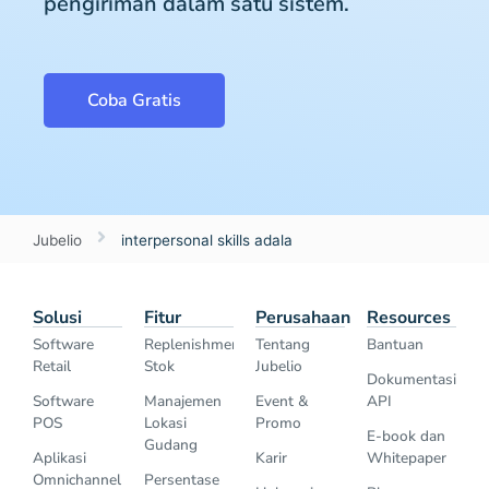
pengiriman dalam satu sistem.
Coba Gratis
Jubelio
interpersonal skills adala
Solusi
Fitur
Perusahaan
Resources
Software
Replenishment
Tentang
Bantuan
Retail
Stok
Jubelio
Dokumentasi
Software
Manajemen
Event &
API
POS
Lokasi
Promo
E-book dan
Gudang
Aplikasi
Karir
Whitepaper
Omnichannel
Persentase