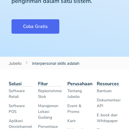
pengiriman dalam satu sistem.
Coba Gratis
Jubelio
interpersonal skills adalah
Solusi
Fitur
Perusahaan
Resources
Software
Replenishment
Tentang
Bantuan
Retail
Stok
Jubelio
Dokumentasi
Software
Manajemen
Event &
API
POS
Lokasi
Promo
E-book dan
Gudang
Aplikasi
Karir
Whitepaper
Omnichannel
Persentase