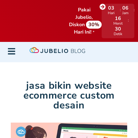
03
06
Pakai
Hari
Jam
Jubelio,
16
Menit
Diskon
30%
29
Hari Ini!
*
Detik
jasa bikin website
ecommerce custom
desain