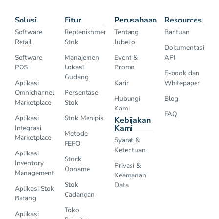
Solusi
Fitur
Perusahaan
Resources
Software
Replenishment
Tentang
Bantuan
Retail
Stok
Jubelio
Dokumentasi
Software
Manajemen
Event &
API
POS
Lokasi
Promo
E-book dan
Gudang
Aplikasi
Karir
Whitepaper
Omnichannel
Persentase
Hubungi
Blog
Marketplace
Stok
Kami
FAQ
Aplikasi
Stok Menipis
Kebijakan
Kami
Integrasi
Metode
Marketplace
Syarat &
FEFO
Ketentuan
Aplikasi
Stock
Inventory
Privasi &
Opname
Management
Keamanan
Stok
Data
Aplikasi Stok
Cadangan
Barang
Toko
Aplikasi