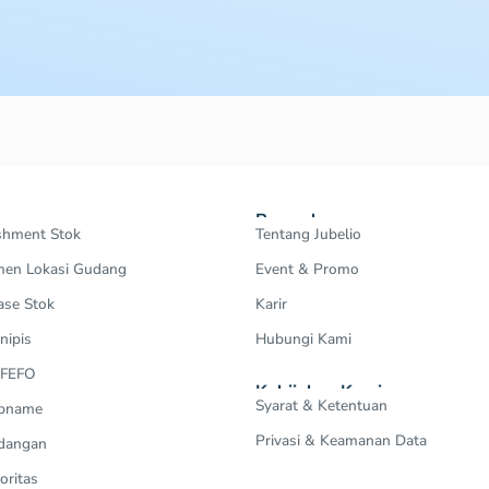
Perusahaan
shment Stok
Tentang Jubelio
en Lokasi Gudang
Event & Promo
ase Stok
Karir
nipis
Hubungi Kami
 FEFO
Kebijakan Kami
Syarat & Ketentuan
Opname
Privasi & Keamanan Data
dangan
oritas