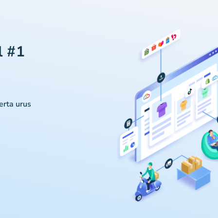
l #1
serta urus