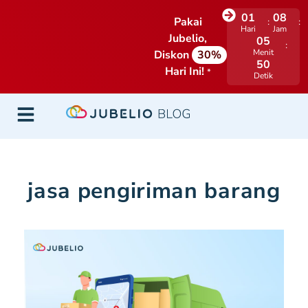
01
08
Pakai
Hari
Jam
Jubelio,
05
Menit
Diskon
30%
49
Hari Ini!
*
Detik
jasa pengiriman barang