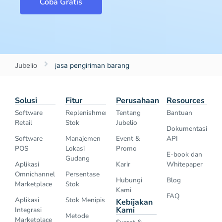
Coba Gratis
Jubelio
jasa pengiriman barang
Solusi
Fitur
Perusahaan
Resources
Software
Replenishment
Tentang
Bantuan
Retail
Stok
Jubelio
Dokumentasi
Software
Manajemen
Event &
API
POS
Lokasi
Promo
E-book dan
Gudang
Aplikasi
Karir
Whitepaper
Omnichannel
Persentase
Hubungi
Blog
Marketplace
Stok
Kami
FAQ
Aplikasi
Stok Menipis
Kebijakan
Kami
Integrasi
Metode
Marketplace