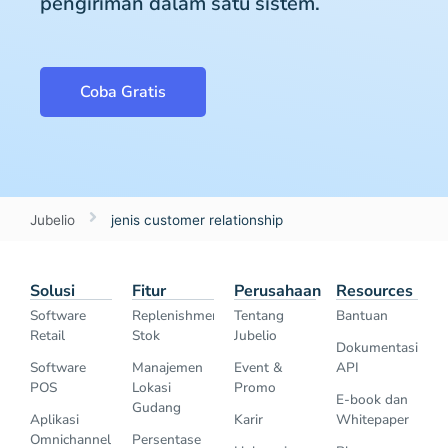
pengiriman dalam satu sistem.
Coba Gratis
Jubelio
jenis customer relationship
Solusi
Fitur
Perusahaan
Resources
Software
Replenishment
Tentang
Bantuan
Retail
Stok
Jubelio
Dokumentasi
Software
Manajemen
Event &
API
POS
Lokasi
Promo
E-book dan
Gudang
Aplikasi
Karir
Whitepaper
Omnichannel
Persentase