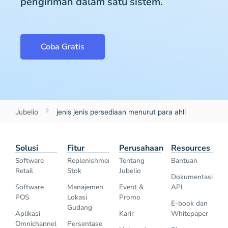
pengiriman dalam satu sistem.
Coba Gratis
Jubelio
jenis jenis persediaan menurut para ahli
Solusi
Fitur
Perusahaan
Resources
Software
Replenishment
Tentang
Bantuan
Retail
Stok
Jubelio
Dokumentasi
Software
Manajemen
Event &
API
POS
Lokasi
Promo
E-book dan
Gudang
Aplikasi
Karir
Whitepaper
Omnichannel
Persentase