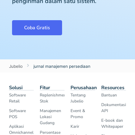
pengiriman dalam satu sistem.
Coba Gratis
Jubelio
jurnal manajemen persediaan
Solusi
Fitur
Perusahaan
Resources
Software
Replenishment
Tentang
Bantuan
Retail
Stok
Jubelio
Dokumentasi
Software
Manajemen
Event &
API
POS
Lokasi
Promo
E-book dan
Gudang
Aplikasi
Karir
Whitepaper
Omnichannel
Persentase