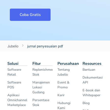
Coba Gratis
Jubelio
jurnal penyesuaian pdf
Solusi
Fitur
Perusahaan
Resources
Software
Replenishment
Tentang
Bantuan
Retail
Stok
Jubelio
Dokumentasi
Software
Manajemen
Event &
API
POS
Lokasi
Promo
E-book dan
Gudang
Aplikasi
Karir
Whitepaper
Omnichannel
Persentase
Hubungi
Blog
Marketplace
Stok
Kami