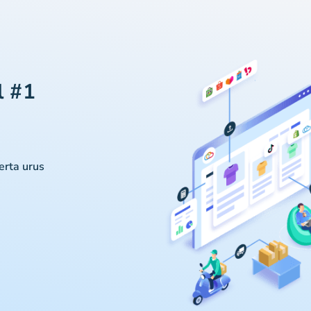
l #1
serta urus