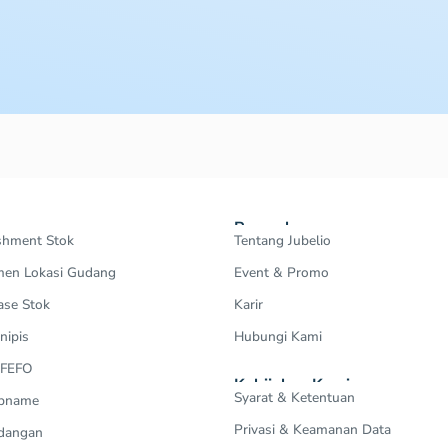
Perusahaan
shment Stok
Tentang Jubelio
en Lokasi Gudang
Event & Promo
ase Stok
Karir
nipis
Hubungi Kami
 FEFO
Kebijakan Kami
Syarat & Ketentuan
Opname
Privasi & Keamanan Data
dangan