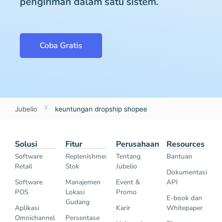
pengiriman dalam satu sistem.
Coba Gratis
Jubelio
keuntungan dropship shopee
Solusi
Fitur
Perusahaan
Resources
Software
Replenishment
Tentang
Bantuan
Retail
Stok
Jubelio
Dokumentasi
Software
Manajemen
Event &
API
POS
Lokasi
Promo
E-book dan
Gudang
Aplikasi
Karir
Whitepaper
Omnichannel
Persentase