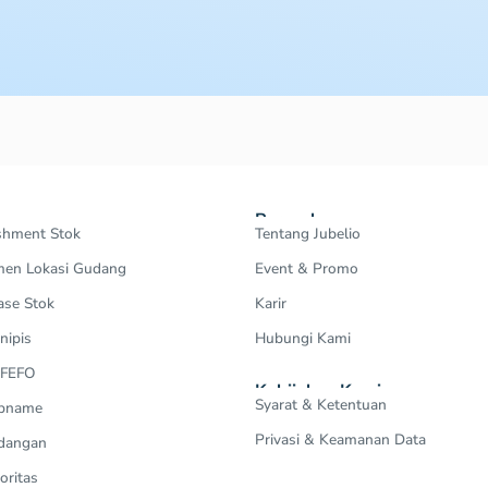
Perusahaan
shment Stok
Tentang Jubelio
en Lokasi Gudang
Event & Promo
ase Stok
Karir
nipis
Hubungi Kami
 FEFO
Kebijakan Kami
Syarat & Ketentuan
Opname
Privasi & Keamanan Data
dangan
oritas