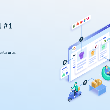
l #1
serta urus