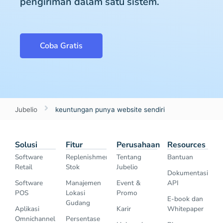
pengiriman dalam satu sistem.
Coba Gratis
Jubelio
keuntungan punya website sendiri
Solusi
Fitur
Perusahaan
Resources
Software
Replenishment
Tentang
Bantuan
Retail
Stok
Jubelio
Dokumentasi
Software
Manajemen
Event &
API
POS
Lokasi
Promo
E-book dan
Gudang
Aplikasi
Karir
Whitepaper
Omnichannel
Persentase