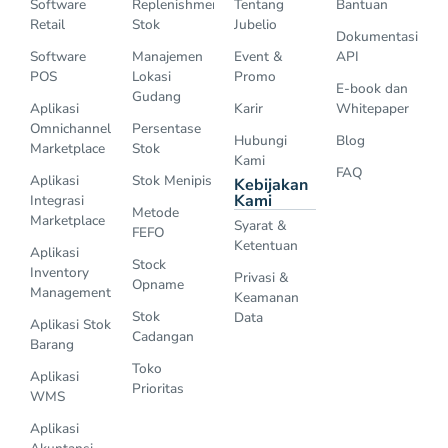
Software
Replenishment
Tentang
Bantuan
Retail
Stok
Jubelio
Dokumentasi
Software
Manajemen
Event &
API
POS
Lokasi
Promo
E-book dan
Gudang
Aplikasi
Karir
Whitepaper
Omnichannel
Persentase
Hubungi
Blog
Marketplace
Stok
Kami
FAQ
Aplikasi
Stok Menipis
Kebijakan
Kami
Integrasi
Metode
Marketplace
Syarat &
FEFO
Ketentuan
Aplikasi
Stock
Inventory
Privasi &
Opname
Management
Keamanan
Stok
Data
Aplikasi Stok
Cadangan
Barang
Toko
Aplikasi
Prioritas
WMS
Aplikasi