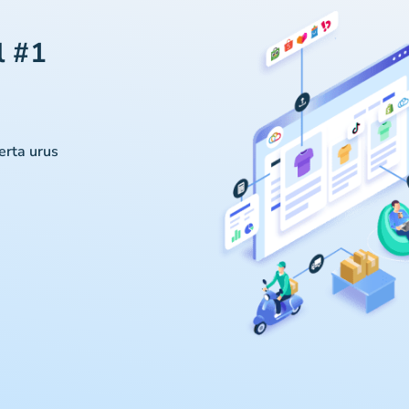
l #1
serta urus