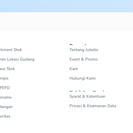
Perusahaan
shment Stok
Tentang Jubelio
en Lokasi Gudang
Event & Promo
ase Stok
Karir
nipis
Hubungi Kami
 FEFO
Kebijakan Kami
Syarat & Ketentuan
Opname
Privasi & Keamanan Data
dangan
oritas