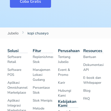
Coba Gratis
Jubelio
kopi chuseyo
Solusi
Fitur
Perusahaan
Resources
Software
Replenishment
Tentang
Bantuan
Retail
Stok
Jubelio
Dokumentasi
Software
Manajemen
Event &
API
POS
Lokasi
Promo
E-book dan
Gudang
Aplikasi
Karir
Whitepaper
Omnichannel
Persentase
Hubungi
Blog
Marketplace
Stok
Kami
FAQ
Aplikasi
Stok Menipis
Kebijakan
Kami
Integrasi
Metode
Marketplace