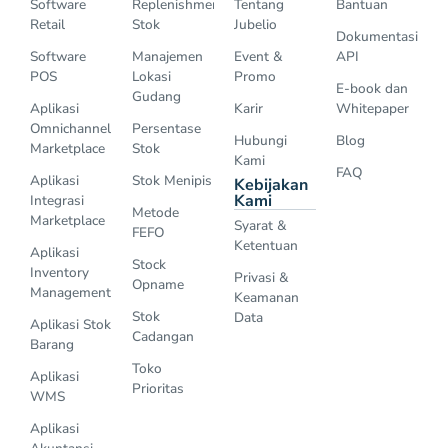
Software
Replenishment
Tentang
Bantuan
Retail
Stok
Jubelio
Dokumentasi
Software
Manajemen
Event &
API
POS
Lokasi
Promo
E-book dan
Gudang
Aplikasi
Karir
Whitepaper
Omnichannel
Persentase
Hubungi
Blog
Marketplace
Stok
Kami
FAQ
Aplikasi
Stok Menipis
Kebijakan
Kami
Integrasi
Metode
Marketplace
Syarat &
FEFO
Ketentuan
Aplikasi
Stock
Inventory
Privasi &
Opname
Management
Keamanan
Stok
Data
Aplikasi Stok
Cadangan
Barang
Toko
Aplikasi
Prioritas
WMS
Aplikasi