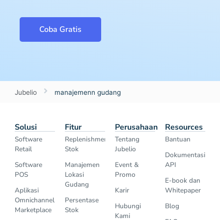
Coba Gratis
Jubelio
manajemenn gudang
Solusi
Fitur
Perusahaan
Resources
Software
Replenishment
Tentang
Bantuan
Retail
Stok
Jubelio
Dokumentasi
Software
Manajemen
Event &
API
POS
Lokasi
Promo
E-book dan
Gudang
Aplikasi
Karir
Whitepaper
Omnichannel
Persentase
Hubungi
Blog
Marketplace
Stok
Kami