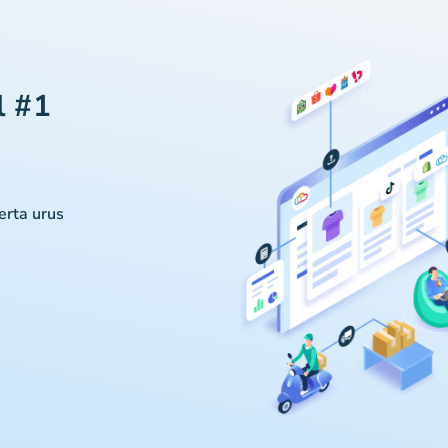
l #1
serta urus