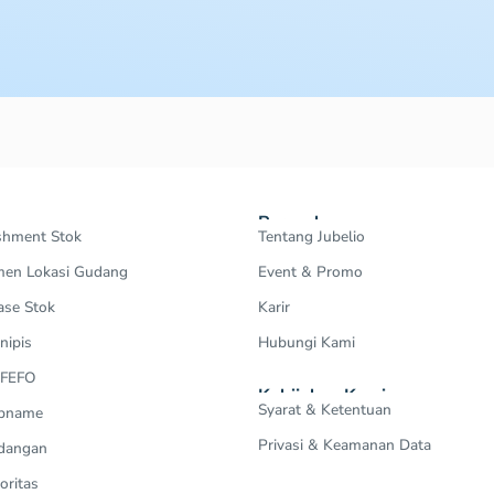
Perusahaan
shment Stok
Tentang Jubelio
en Lokasi Gudang
Event & Promo
ase Stok
Karir
nipis
Hubungi Kami
 FEFO
Kebijakan Kami
Syarat & Ketentuan
Opname
Privasi & Keamanan Data
dangan
oritas