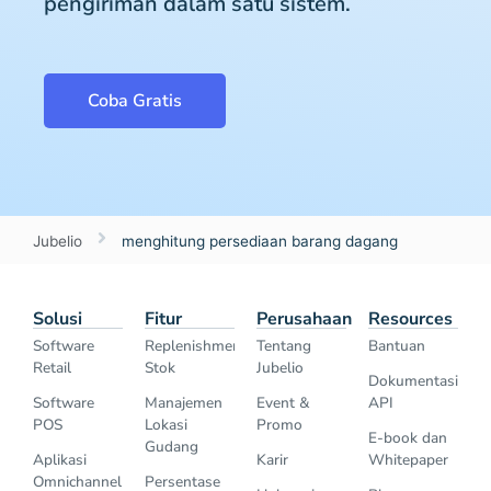
pengiriman dalam satu sistem.
Coba Gratis
Jubelio
menghitung persediaan barang dagang
Solusi
Fitur
Perusahaan
Resources
Software
Replenishment
Tentang
Bantuan
Retail
Stok
Jubelio
Dokumentasi
Software
Manajemen
Event &
API
POS
Lokasi
Promo
E-book dan
Gudang
Aplikasi
Karir
Whitepaper
Omnichannel
Persentase