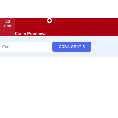
21
Detik
Klaim Promonya
COBA GRATIS