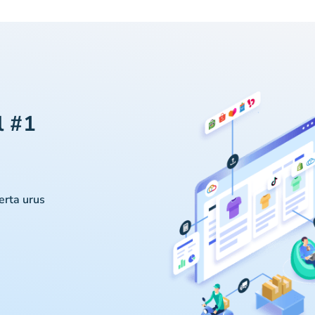
l #1
serta urus