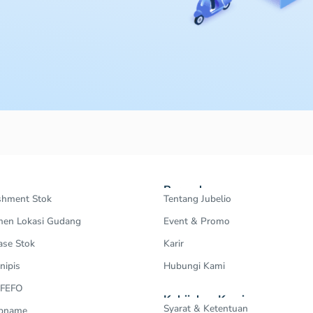
Perusahaan
shment Stok
Tentang Jubelio
en Lokasi Gudang
Event & Promo
ase Stok
Karir
nipis
Hubungi Kami
 FEFO
Kebijakan Kami
Syarat & Ketentuan
Opname