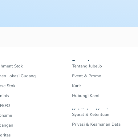
Perusahaan
shment Stok
Tentang Jubelio
en Lokasi Gudang
Event & Promo
ase Stok
Karir
nipis
Hubungi Kami
 FEFO
Kebijakan Kami
Syarat & Ketentuan
Opname
Privasi & Keamanan Data
dangan
oritas