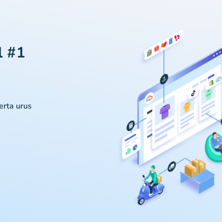
l #1
serta urus