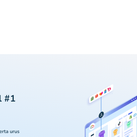
l #1
serta urus