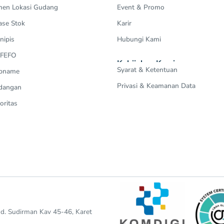
en Lokasi Gudang
Event & Promo
ase Stok
Karir
nipis
Hubungi Kami
 FEFO
Kebijakan Kami
Syarat & Ketentuan
Opname
Privasi & Keamanan Data
dangan
oritas
end. Sudirman Kav 45-46, Karet