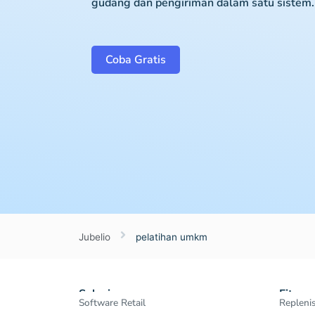
gudang dan pengiriman dalam satu sistem.
Coba Gratis
Jubelio
pelatihan umkm
Solusi
Fitur
Software Retail
Repleni