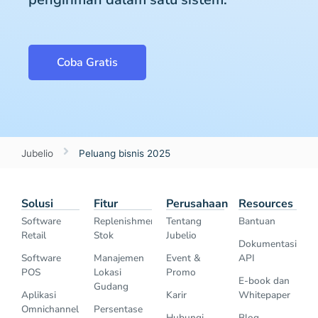
Coba Gratis
Jubelio
Peluang bisnis 2025
Solusi
Fitur
Perusahaan
Resources
Software
Replenishment
Tentang
Bantuan
Retail
Stok
Jubelio
Dokumentasi
Software
Manajemen
Event &
API
POS
Lokasi
Promo
E-book dan
Gudang
Aplikasi
Karir
Whitepaper
Omnichannel
Persentase
Hubungi
Blog