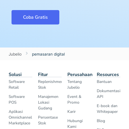
Coba Gratis
Jubelio
pemasaran digital
Solusi
Fitur
Perusahaan
Resources
Software
Replenishment
Tentang
Bantuan
Retail
Stok
Jubelio
Dokumentasi
Software
Manajemen
Event &
API
POS
Lokasi
Promo
E-book dan
Gudang
Aplikasi
Karir
Whitepaper
Omnichannel
Persentase
Hubungi
Blog
Marketplace
Stok
Kami