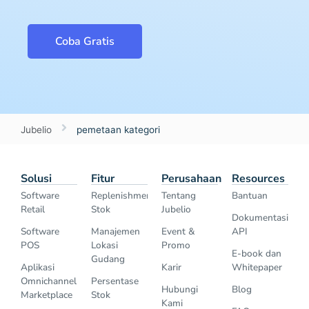
Coba Gratis
Jubelio
pemetaan kategori
Solusi
Fitur
Perusahaan
Resources
Software
Replenishment
Tentang
Bantuan
Retail
Stok
Jubelio
Dokumentasi
Software
Manajemen
Event &
API
POS
Lokasi
Promo
E-book dan
Gudang
Aplikasi
Karir
Whitepaper
Omnichannel
Persentase
Hubungi
Blog
Marketplace
Stok
Kami