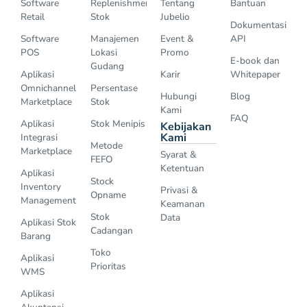
Software
Replenishment
Tentang
Bantuan
Retail
Stok
Jubelio
Dokumentasi
Software
Manajemen
Event &
API
POS
Lokasi
Promo
E-book dan
Gudang
Aplikasi
Karir
Whitepaper
Omnichannel
Persentase
Hubungi
Blog
Marketplace
Stok
Kami
FAQ
Aplikasi
Stok Menipis
Kebijakan
Kami
Integrasi
Metode
Marketplace
Syarat &
FEFO
Ketentuan
Aplikasi
Stock
Inventory
Privasi &
Opname
Management
Keamanan
Stok
Data
Aplikasi Stok
Cadangan
Barang
Toko
Aplikasi
Prioritas
WMS
Aplikasi