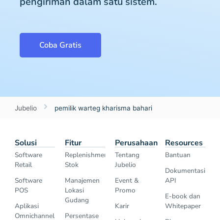
pengiriman dalam satu sistem.
Coba Gratis
Jubelio
pemilik warteg kharisma bahari
Solusi
Fitur
Perusahaan
Resources
Software
Replenishment
Tentang
Bantuan
Retail
Stok
Jubelio
Dokumentasi
Software
Manajemen
Event &
API
POS
Lokasi
Promo
E-book dan
Gudang
Aplikasi
Karir
Whitepaper
Omnichannel
Persentase