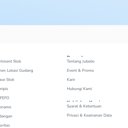
Perusahaan
shment Stok
Tentang Jubelio
en Lokasi Gudang
Event & Promo
ase Stok
Karir
nipis
Hubungi Kami
 FEFO
Kebijakan Kami
Syarat & Ketentuan
Opname
Privasi & Keamanan Data
dangan
oritas