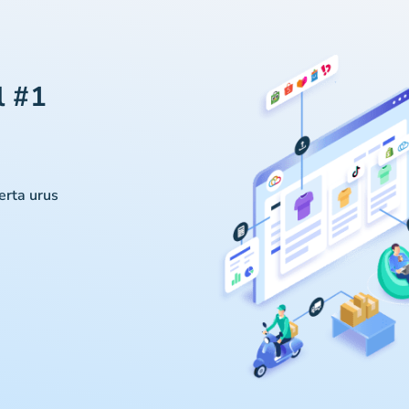
l #1
serta urus