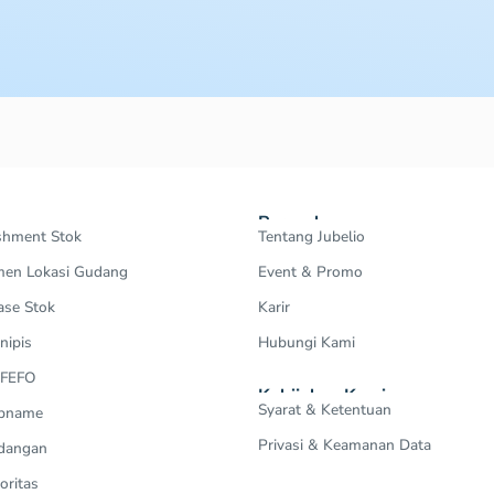
Perusahaan
shment Stok
Tentang Jubelio
en Lokasi Gudang
Event & Promo
ase Stok
Karir
nipis
Hubungi Kami
 FEFO
Kebijakan Kami
Syarat & Ketentuan
Opname
Privasi & Keamanan Data
dangan
oritas