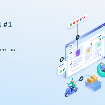
l #1
serta urus