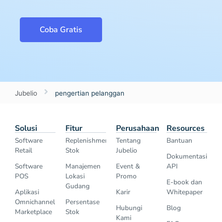
Coba Gratis
Jubelio
pengertian pelanggan
Solusi
Fitur
Perusahaan
Resources
Software
Replenishment
Tentang
Bantuan
Retail
Stok
Jubelio
Dokumentasi
Software
Manajemen
Event &
API
POS
Lokasi
Promo
E-book dan
Gudang
Aplikasi
Karir
Whitepaper
Omnichannel
Persentase
Hubungi
Blog
Marketplace
Stok
Kami