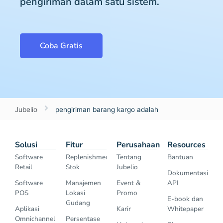
pengiriman dalam satu sistem.
Coba Gratis
Jubelio
pengiriman barang kargo adalah
Solusi
Fitur
Perusahaan
Resources
Software
Replenishment
Tentang
Bantuan
Retail
Stok
Jubelio
Dokumentasi
Software
Manajemen
Event &
API
POS
Lokasi
Promo
E-book dan
Gudang
Aplikasi
Karir
Whitepaper
Omnichannel
Persentase