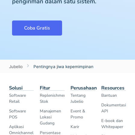
pengiriman dalam satu sistem.
Coba Gratis
Jubelio
Pentingnya jiwa kepemimpinan
Solusi
Fitur
Perusahaan
Resources
Software
Replenishment
Tentang
Bantuan
Retail
Stok
Jubelio
Dokumentasi
Software
Manajemen
Event &
API
POS
Lokasi
Promo
E-book dan
Gudang
Aplikasi
Karir
Whitepaper
Omnichannel
Persentase