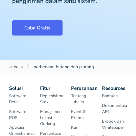
pengiriman dalam satu sistem.
Coba Gratis
Jubelio
perbedaan hutang dan piutang
Solusi
Fitur
Perusahaan
Resources
Software
Replenishment
Tentang
Bantuan
Retail
Stok
Jubelio
Dokumentasi
Software
Manajemen
Event &
API
POS
Lokasi
Promo
E-book dan
Gudang
Aplikasi
Karir
Whitepaper
Omnichannel
Persentase