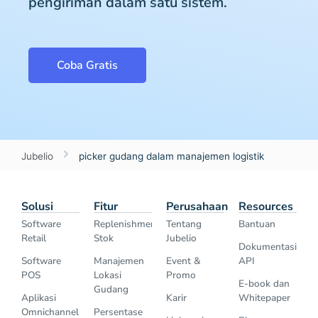
pengiriman dalam satu sistem.
Coba Gratis
Jubelio
picker gudang dalam manajemen logistik
Solusi
Fitur
Perusahaan
Resources
Software
Replenishment
Tentang
Bantuan
Retail
Stok
Jubelio
Dokumentasi
Software
Manajemen
Event &
API
POS
Lokasi
Promo
E-book dan
Gudang
Aplikasi
Karir
Whitepaper
Omnichannel
Persentase