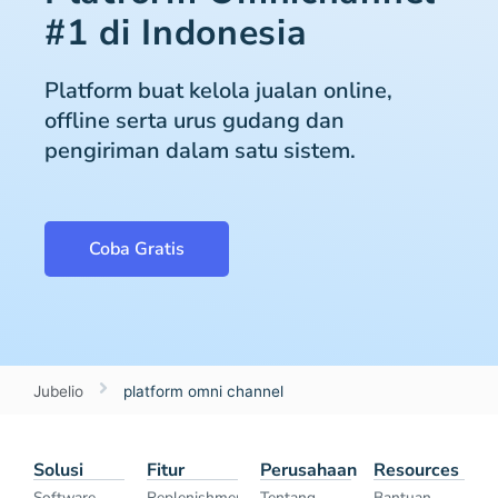
#1 di Indonesia
Platform buat kelola jualan online,
offline serta urus gudang dan
pengiriman dalam satu sistem.
Coba Gratis
Jubelio
platform omni channel
Solusi
Fitur
Perusahaan
Resources
Software
Replenishment
Tentang
Bantuan