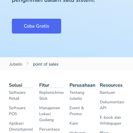
Coba Gratis
Jubelio
point of sales
Solusi
Fitur
Perusahaan
Resources
Software
Replenishment
Tentang
Bantuan
Retail
Stok
Jubelio
Dokumentasi
Software
Manajemen
Event &
API
POS
Lokasi
Promo
E-book dan
Gudang
Aplikasi
Karir
Whitepaper
Omnichannel
Persentase
Hubungi
Blog