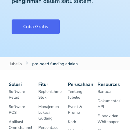
pengiriman dalam satu sistem.
Coba Gratis
Jubelio
pre-seed funding adalah
Solusi
Fitur
Perusahaan
Resources
Software
Replenishment
Tentang
Bantuan
Retail
Stok
Jubelio
Dokumentasi
Software
Manajemen
Event &
API
POS
Lokasi
Promo
E-book dan
Gudang
Aplikasi
Karir
Whitepaper
Omnichannel
Persentase