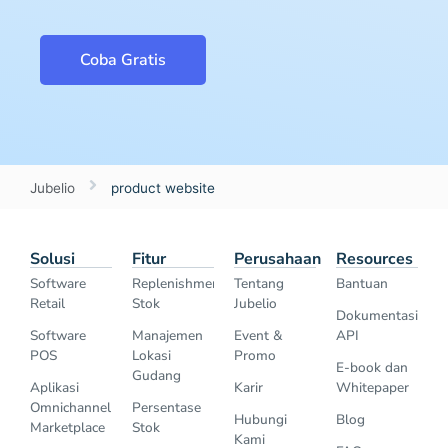
Coba Gratis
Jubelio
product website
Solusi
Fitur
Perusahaan
Resources
Software
Replenishment
Tentang
Bantuan
Retail
Stok
Jubelio
Dokumentasi
Software
Manajemen
Event &
API
POS
Lokasi
Promo
E-book dan
Gudang
Aplikasi
Karir
Whitepaper
Omnichannel
Persentase
Hubungi
Blog
Marketplace
Stok
Kami